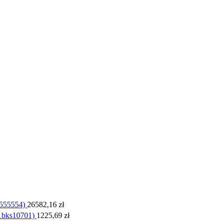
555554)
26582,16
zł
1bks10701)
1225,69
zł