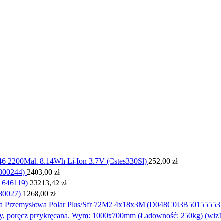
46 2200Mah 8.14Wh Li-Ion 3.7V (Cstes330Sl)
252,00
zł
800244)
2403,00
zł
 646119)
23213,42
zł
80027)
1268,00
zł
a Przemysłowa Polar Plus/Sfr 72M2 4x18x3M (D048C0I3B50155553
y, poręcz przykręcana. Wym: 1000x700mm (Ładowność: 250kg) (wiz