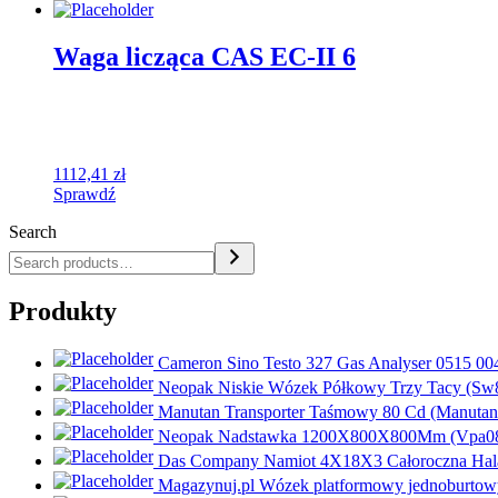
Waga licząca CAS EC-II 6
1112,41
zł
Sprawdź
Search
Produkty
Cameron Sino Testo 327 Gas Analyser 0515 00
Neopak Niskie Wózek Półkowy Trzy Tacy (Sw
Manutan Transporter Taśmowy 80 Cd (Manutan
Neopak Nadstawka 1200X800X800Mm (Vpa0
Das Company Namiot 4X18X3 Całoroczna Hal
Magazynuj.pl Wózek platformowy jednoburtow