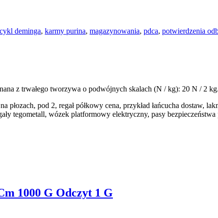
cykl deminga
,
karmy purina
,
magazynowania
,
pdca
,
potwierdzenia odb
a z trwałego tworzywa o podwójnych skalach (N / kg): 20 N / 2 kg.
a płozach, pod 2, regał półkowy cena, przykład łańcucha dostaw, lakma
gały tegometall, wózek platformowy elektryczny, pasy bezpieczeństwa
Cm 1000 G Odczyt 1 G