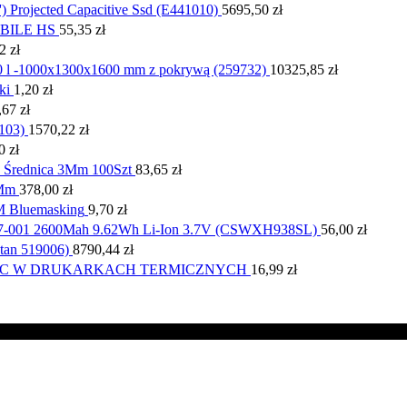
') Projected Capacitive Ssd (E441010)
5695,50
zł
BILE HS
55,35
zł
52
zł
00 l -1000x1300x1600 mm z pokrywą (259732)
10325,85
zł
ki
1,20
zł
,67
zł
103)
1570,22
zł
00
zł
 Średnica 3Mm 100Szt
83,65
zł
0Mm
378,00
zł
M Bluemasking
9,70
zł
3837-001 2600Mah 9.62Wh Li-Ion 3.7V (CSWXH938SL)
56,00
zł
tan 519006)
8790,44
zł
WIC W DRUKARKACH TERMICZNYCH
16,99
zł