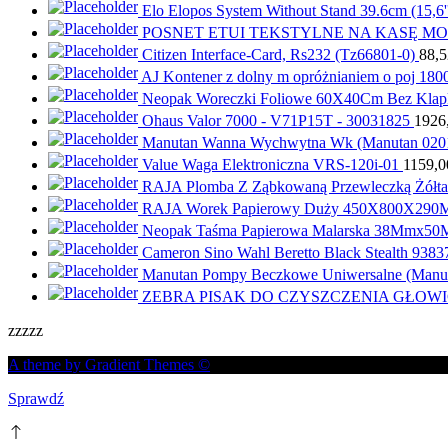
Elo Elopos System Without Stand 39.6cm (15,6'
POSNET ETUI TEKSTYLNE NA KASĘ MO
Citizen Interface-Card, Rs232 (Tz66801-0)
88,
AJ Kontener z dolny m opróżnianiem o poj 18
Neopak Woreczki Foliowe 60X40Cm Bez Klap
Ohaus Valor 7000 - V71P15T - 30031825
1926
Manutan Wanna Wychwytna Wk (Manutan 020
Value Waga Elektroniczna VRS-120i-01
1159,
RAJA Plomba Z Ząbkowaną Przewleczką Żółta
RAJA Worek Papierowy Duży 450X800X29
Neopak Taśma Papierowa Malarska 38Mmx50
Cameron Sino Wahl Beretto Black Stealth 9
Manutan Pompy Beczkowe Uniwersalne (Manu
ZEBRA PISAK DO CZYSZCZENIA GŁO
zzzzz
A theme by Gradient Themes ©
Sprawdź