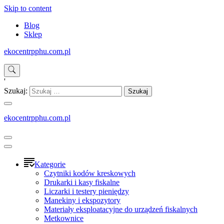
Skip to content
Blog
Sklep
ekocentrpphu.com.pl
'
Szukaj:
ekocentrpphu.com.pl
Kategorie
Czytniki kodów kreskowych
Drukarki i kasy fiskalne
Liczarki i testery pieniędzy
Manekiny i ekspozytory
Materiały eksploatacyjne do urządzeń fiskalnych
Metkownice