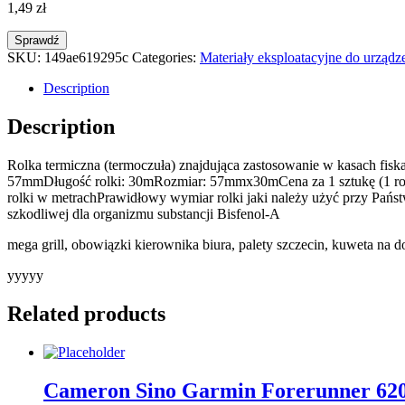
1,49
zł
Sprawdź
SKU:
149ae619295c
Categories:
Materiały eksploatacyjne do urządz
Description
Description
Rolka termiczna (termoczuła) znajdująca zastosowanie w kasach fis
57mmDługość rolki: 30mRozmiar: 57mmx30mCena za 1 sztukę (1 rolk
rolki w metrachPrawidłowy wymiar rolki jaki należy użyć przy Państw
szkodliwej dla organizmu substancji Bisfenol-A
mega grill, obowiązki kierownika biura, palety szczecin, kuweta na 
yyyyy
Related products
Cameron Sino Garmin Forerunner 62