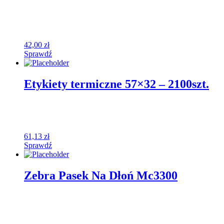
42,00
zł
Sprawdź
Etykiety termiczne 57×32 – 2100szt.
61,13
zł
Sprawdź
Zebra Pasek Na Dłoń Mc3300