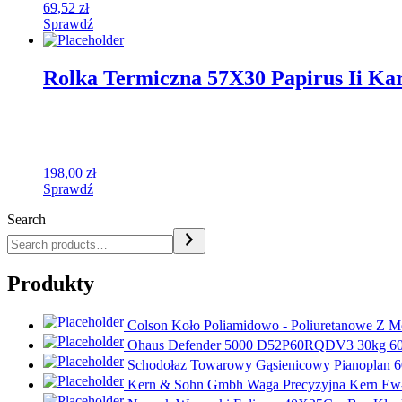
69,52
zł
Sprawdź
Rolka Termiczna 57X30 Papirus Ii Kar
198,00
zł
Sprawdź
Search
Produkty
Colson Koło Poliamidowo - Poliuretanowe Z 
Ohaus Defender 5000 D52P60RQDV3 30kg 60
Schodołaz Towarowy Gąsienicowy Pianoplan 60
Kern & Sohn Gmbh Waga Precyzyjna Kern Ew