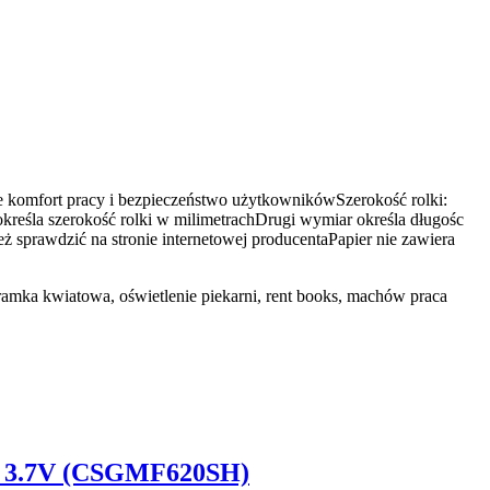
je komfort pracy i bezpieczeństwo użytkownikówSzerokość rolki:
eśla szerokość rolki w milimetrachDrugi wymiar określa długośc
eż sprawdzić na stronie internetowej producentaPapier nie zawiera
bramka kwiatowa, oświetlenie piekarni, rent books, machów praca
er 3.7V (CSGMF620SH)