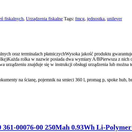
eń fiskalnych
,
Urządzenia fiskalne
Tags:
fmcg
,
jednostka
,
unilever
kalnych oraz terminalach płatniczychWysoka jakość produktu gwarantu
ę)Każda rolka w nazwie posiada dwa wymiary A/BPierwsza z nich okr
a urządzeniu znajduje się w instrukcji obsługi urządzenia lub można t
dokumenty na ścianę, pojemnik na smieci 360 l, promag p, spoke hub, 
0 361-00076-00 250Mah 0.93Wh Li-Polym