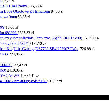
ki
0,70
zł
75X30Cm Czarny
145,35
zł
uma Bppe Obrotowe Z Hamulcem
84,86
zł
ńczowa 9mm
58,35
zł
66Y
13,00
zł
0Mm 683008
2385,83
zł
atyczny Bezpośrednia Termiczna (Zq22A0E01Ke00)
1517,00
zł
600kg (30424324)
7181,72
zł
ertical Kit (Usb) Czarny (DS7708-SR4U2300ZCW)
1726,88
zł
0 KG
224,00
zł
1-00Fb)
755,43
zł
460)
2410,00
zł
50SYAQA6WR
10384,11
zł
na 100x60cm 400kg koła fi160
915,12
zł