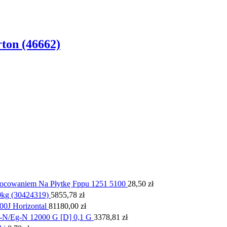
ton (46662)
Mocowaniem Na Płytkę Fppu 1251 5100
28,50
zł
kg (30424319)
5855,78
zł
0J Horizontal
81180,00
zł
-N/Eg-N 12000 G [D] 0,1 G
3378,81
zł