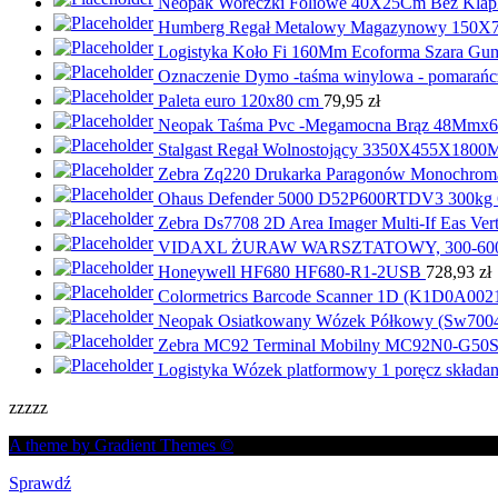
Neopak Woreczki Foliowe 40X25Cm Bez Klap
Humberg Regał Metalowy Magazynowy 150X
Logistyka Koło Fi 160Mm Ecoforma Szara G
Oznaczenie Dymo -taśma winylowa - pomara
Paleta euro 120x80 cm
79,95
zł
Neopak Taśma Pvc -Megamocna Brąz 48Mmx
Stalgast Regał Wolnostojący 3350X455X180
Zebra Zq220 Drukarka Paragonów Monochrom
Ohaus Defender 5000 D52P600RTDV3 300kg 
Zebra Ds7708 2D Area Imager Multi-If Eas V
VIDAXL ŻURAW WARSZTATOWY, 300-60
Honeywell HF680 HF680-R1-2USB
728,93
zł
Colormetrics Barcode Scanner 1D (K1D0A002
Neopak Osiatkowany Wózek Półkowy (Sw700
Zebra MC92 Terminal Mobilny MC92N0-G
Logistyka Wózek platformowy 1 poręcz składa
zzzzz
A theme by Gradient Themes ©
Sprawdź