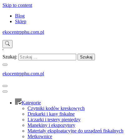
Skip to content
Blog
Sklep
ekocentrpphu.com.pl
'
Szukaj:
ekocentrpphu.com.pl
Kategorie
Czytniki kodów kreskowych
Drukarki i kasy fiskalne
Liczarki i testery pieniędzy
Manekiny i ekspozytory
Materiały eksploatacyjne do urządzeń fiskalnych
Metkownice