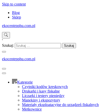
Skip to content
Blog
Sklep
ekocentrpphu.com.pl
'
Szukaj:
ekocentrpphu.com.pl
Kategorie
Czytniki kodów kreskowych
Drukarki i kasy fiskalne
Liczarki i testery pieniędzy
Manekiny i ekspozytory
Materiały eksploatacyjne do urządzeń fiskalnych
Metkownice