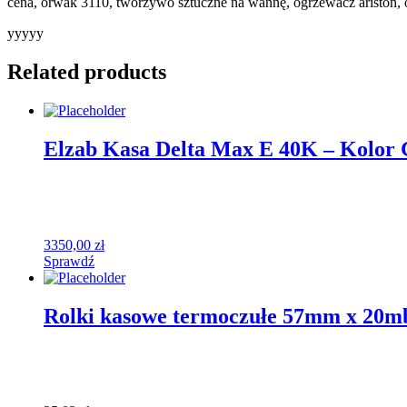
cena, orwak 3110, tworzywo sztuczne na wannę, ogrzewacz ariston, 
yyyyy
Related products
Elzab Kasa Delta Max E 40K – Kolor 
3350,00
zł
Sprawdź
Rolki kasowe termoczułe 57mm x 20mb 