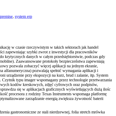
premise
,
system erp
kację w czasie rzeczywistym w takich sektorach jak handel
ości zapewniając szybki zwrot z inwestycji dla pracowników
do krytycznych danych w całym przedsiębiorstwie, podczas gdy
i mobilne). Zaawansowane protokoły bezpieczeństwa zapewniają
owy pozwala zobaczyć więcej aplikacji na jednym ekranie,
na alfanumeryczna) pozwalają spełnić wymagania aplikacji i
urządzenie przy ekspozycji na kurz, brud i zalanie, itp. System
y. Czytnik typu imager wspomagany przez technologie przetwarzania
wych kodów kreskowych, zdjęć cyfrowych oraz podpisów,
sprawdza się w aplikacjach graficznych wyświetlających dużą ilośc
kość procesora z rodziny Texas Instruments wspomaga platformę
ptymalizowane zarządzanie energią zwiększa żywotność baterii
enia gastronomiczne ze stali nierdzewnej, folia stretch mrówka