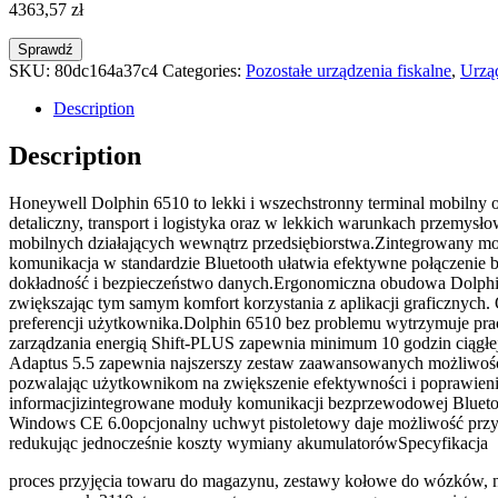
4363,57
zł
Sprawdź
SKU:
80dc164a37c4
Categories:
Pozostałe urządzenia fiskalne
,
Urząd
Description
Description
Honeywell Dolphin 6510 to lekki i wszechstronny terminal mobilny
detaliczny, transport i logistyka oraz w lekkich warunkach przemys
mobilnych działających wewnątrz przedsiębiorstwa.Zintegrowany mo
komunikacja w standardzie Bluetooth ułatwia efektywne połączenie 
dokładność i bezpieczeństwo danych.Ergonomiczna obudowa Dolphina
zwiększając tym samym komfort korzystania z aplikacji graficznych.
preferencji użytkownika.Dolphin 6510 bez problemu wytrzymuje prac
zarządzania energią Shift-PLUS zapewnia minimum 10 godzin ciągłej
Adaptus 5.5 zapewnia najszerszy zestaw zaawansowanych możliwo
pozwalając użytkownikom na zwiększenie efektywności i poprawienie 
informacjizintegrowane moduły komunikacji bezprzewodowej Bluetoo
Windows CE 6.0opcjonalny uchwyt pistoletowy daje możliwość przyst
redukując jednocześnie koszty wymiany akumulatorówSpecyfikacja
proces przyjęcia towaru do magazynu, zestawy kołowe do wózków, nad