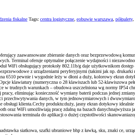
zenia fiskalne
Tags:
centra logistyczne
,
eobuwie warszawa
,
półpalety
,
 oferujący zaawansowane zbieranie danych oraz bezprzewodową komuni
łowych. Terminal oferuje optymalne połączenie wydajności i niezawodn
duł WiFi obsługujący protokoły 802.11b/g daje użytkownikom dostęp 
bezprzewodowe z urządzeniami peryferyjnymi (takimi jak np. drukark
 6510 pewnie i wygodnie leży w dłoni a duży, kolorowy ekran dotyk
 Opcje klawiatury (numeryczna o 28 klawiszach lub 52-klawiszowa peł
e w trudnych warunkach – obudowa uszczelniona wg normy IP54 chroni 
 pracy, eliminując konieczność wymiany baterii podczas jednej zmian
ści przechwytywania danych, w tym jednowymiarowych i dwuwymiaro
obsługi klienta.Cechy produktu:duży, jasny ekran dotykowy idealnie 
th oraz WiFi umożliwiają pracę zdalną na bazach danychnajwyższa ja
osowania terminala do aplikacji o dużej częstotliwości skanowaniazo
stawka siatkowa, szafki ubraniowe bhp z ławką, sku, znaki ce, urządz