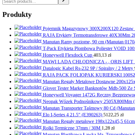
Produkty
Pojemnik Magazynowy 300X200X120 Zestaw 
RAJA Etykiety Termotransferowe 40X30Mm 2
Manutan Ramy poziome, 90 cm (Manutan 0170
T-Pack Etykieta Plombowa Poliester VOID 
Honeywell Flexdock Cup
403,13
zł
MAWI LADA CHŁODNICZA - , ORIS LIFT 
Datalogic Kabel Rs-232 9P / Spiralny / 2 Metry
RAJA PACK FOLIOPAK KURIERSKI 100S
Manutan Regały Metalowe Dostawne 200x125x
Glover Tester Marker Banknotów Mdb-500 Ze
Honeywell Voyager 1472G Ręczny Bezprzew
Neopak Wózek Podnośnikowy 2505X800Mm (
Manutan Transporter Taśmowy 80 Cd (Manutan
Elo I-Series 4 21.5" (E390263)
5122,25
zł
Manutan Regały metalowe 198x122x45,5 61cm 60
Rolki Termiczne 37mm / 30M
1,28
zł
Manutan Plastikowa Ławka Ida, Trzyosobowa 