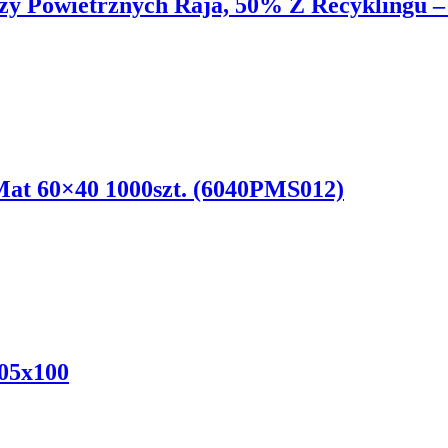
zy Powietrznych Raja, 50% Z Recyklingu 
Mat 60×40 1000szt. (6040PMS012)
405x100