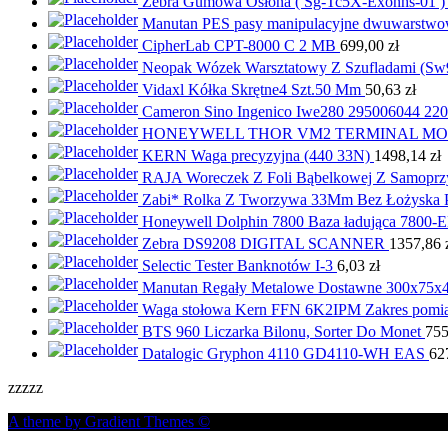
Zebra Gumowa Osłona ( Sg-Tc5X-Exonhs-0
Manutan PES pasy manipulacyjne dwuwarstwo
CipherLab CPT-8000 C 2 MB
699,00
zł
Neopak Wózek Warsztatowy Z Szufladami (Sw
Vidaxl Kółka Skrętne4 Szt.50 Mm
50,63
zł
Cameron Sino Ingenico Iwe280 295006044 220
HONEYWELL THOR VM2 TERMINAL MO
KERN Waga precyzyjna (440 33N)
1498,14
zł
RAJA Woreczek Z Foli Bąbelkowej Z Samopr
Zabi* Rolka Z Tworzywa 33Mm Bez Łożyska 
Honeywell Dolphin 7800 Baza ładująca 7800-
Zebra DS9208 DIGITAL SCANNER
1357,86
Selectic Tester Banknotów I-3
6,03
zł
Manutan Regały Metalowe Dostawne 300x75x4
Waga stołowa Kern FFN 6K2IPM Zakres pomiaru m
BTS 960 Liczarka Bilonu, Sorter Do Monet
75
Datalogic Gryphon 4110 GD4110-WH EAS
62
zzzzz
A theme by Gradient Themes ©