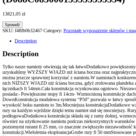
13821,05
zł
Sprawdź
SKU:
f48fb0b32467
Category:
Pozostałe wyposażenie sklepów i m
Description
Description
Tylko nasze namioty otwierają się tak łatwoDodatkowo powiększ
uzyskaliśmy WYŻSZY WJAZD niż ściana boczna oraz najpraktyczn
można jeszcze sprawniej korzystać z namiotu.W namiotach konkure
nich NIŻSZY WJAZD niż ściana boczna, gdyż zrolowana plandeka za
łącznikach fi 54mm.Cała konstrukcja ocynkowana ogniowo. Niezaw
posiada:- Powiększone stopy fi 14cm- Wzmocnioną konstrukcje d
DownKonstrukcja modułowa systemu “P50” pozwala w łatwy sposób
wysokość boku namiotu to 3m.Mocniejsza konstrukcjaDodatkowe wzm
rury na każdym wjeździe dzięki temu namiot stał się mocniejszy. Ru
podłogowaDodatkowa konstrukcja składa się z ramy dolnej, wzmocnie
również na użytkowanie namiotu podczas niekorzystnych warunków
poziomymi rurami fi 25 mm, co znacznie zwiększyło niezawodność k
konstrukcji.Wieloletnia eksploatacjaGrube rury fi 50 mmStosowane p