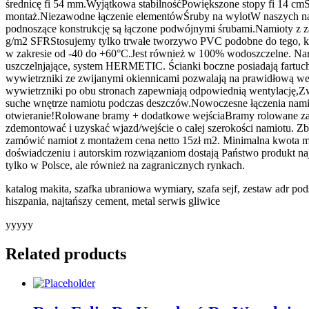
średnicę fi 54 mm.Wyjątkowa stabilnośćPowiększone stopy fi 14 cmS
montaż.Niezawodne łączenie elementówŚruby na wylotW naszych nami
podnoszące konstrukcję są łączone podwójnymi śrubami.Namioty z z
g/m2 SFRStosujemy tylko trwałe tworzywo PVC podobne do tego, kt
w zakresie od -40 do +60°C.Jest również w 100% wodoszczelne. N
uszczelnjające, system HERMETIC. Ścianki boczne posiadają fartu
wywietrzniki ze zwijanymi okiennicami pozwalają na prawidłową wen
wywietrzniki po obu stronach zapewniają odpowiednią wentylację,Z
suche wnętrze namiotu podczas deszczów.Nowoczesne łączenia nami
otwieranie!Rolowane bramy + dodatkowe wejściaBramy rolowane za p
zdemontować i uzyskać wjazd/wejście o całej szerokości namiotu. 
zamówić namiot z montażem cena netto 15zł m2. Minimalna kwota mo
doświadczeniu i autorskim rozwiązaniom dostają Państwo produkt najw
tylko w Polsce, ale również na zagranicznych rynkach.
katalog makita, szafka ubraniowa wymiary, szafa sejf, zestaw adr p
hiszpania, najtańszy cement, metal serwis gliwice
yyyyy
Related products