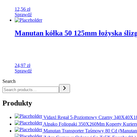
12,56
zł
Sprawdź
Manutan kółka 50 125mm łożyska śliz
24,97
zł
Sprawdź
Search
Produkty
Vidaxl Regał 5-Poziomowy Czarny 340X40X18
Alpako Foliopaki 350X260Mm Koperty Kuriers
Manutan Transporter Taśmowy 80 Cd (Manutan