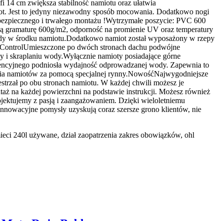
i 14 cm zwiększa stabilność namiotu oraz ułatwia
lot. Jest to jedyny niezawodny sposób mocowania. Dodatkowo nogi
 bezpiecznego i trwałego montażu !Wytrzymałe poszycie: PVC 600
ą gramaturę 600g/m2, odporność na promienie UV oraz temperatury
dy w środku namiotu.Dodatkowo namiot został wyposażony w rzepy
ir ControlUmieszczone po dwóch stronach dachu podwójne
y i skraplaniu wody.Wyłącznie namioty posiadające górne
tencyjnego podniosła wydajność odprowadzanej wody. Zapewnia to
nia namiotów za pomocą specjalnej rynny.NowośćNajwygodniejsze
trzał po obu stronach namiotu. W każdej chwili możesz je
ż na każdej powierzchni na podstawie instrukcji. Możesz również
jektujemy z pasją i zaangażowaniem. Dzięki wieloletniemu
 innowacyjne pomysły uzyskują coraz szersze grono klientów, nie
ieci 240l używane, dział zaopatrzenia zakres obowiązków, ohl