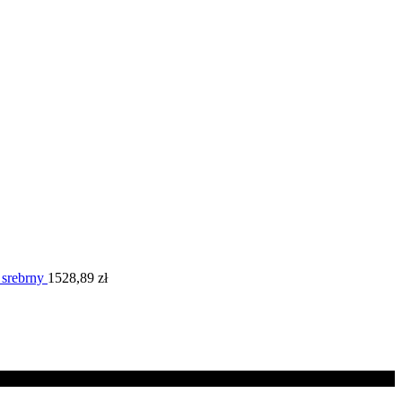
 srebrny
1528,89
zł