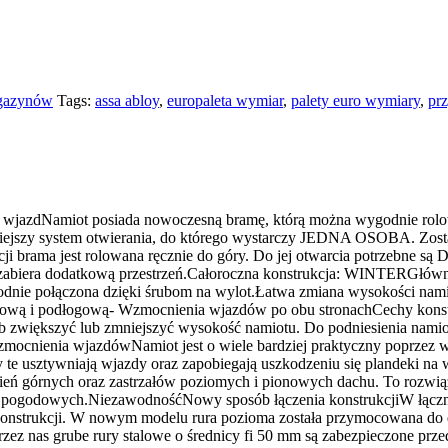
agazynów
Tags:
assa abloy
,
europaleta wymiar
,
palety euro wymiary
,
prz
ony wjazdNamiot posiada nowoczesną bramę, którą można wygodnie r
iejszy system otwierania, do którego wystarczy JEDNA OSOBA. Z
ncji brama jest rolowana ręcznie do góry. Do jej otwarcia potrzeb
biera dodatkową przestrzeń.Całoroczna konstrukcja: WINTERGłówna 
odnie połączona dzięki śrubom na wylot.Łatwa zmiana wysokości na
achową i podłogową- Wzmocnienia wjazdów po obu stronachCechy ko
 zwiększyć lub zmniejszyć wysokość namiotu. Do podniesienia nam
ocnienia wjazdówNamiot jest o wiele bardziej praktyczny poprzez w
ry te usztywniają wjazdy oraz zapobiegają uszkodzeniu się plandeki n
ń górnych oraz zastrzałów poziomych i pionowych dachu. To rozwiąza
 pogodowych.NiezawodnośćNowy sposób łączenia konstrukcjiW łączni
onstrukcji. W nowym modelu rura pozioma została przymocowana do d
rzez nas grube rury stalowe o średnicy fi 50 mm są zabezpieczone pr