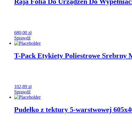
Raja Folia Do Urządzeń Do Wypełniac
680,00
zł
Sprawdź
T-Pack Etykiety Poliestrowe Srebrny 
102,89
zł
Sprawdź
Pudełko z tektury 5-warstwowej 605x