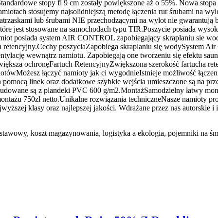
tandardowe stopy fi 9 cm zostały powiększone aż o 55%. Nowa stopa f
otach stosujemy najsolidniejszą metodę łączenia rur śrubami na wy
atrzaskami lub śrubami NIE przechodzącymi na wylot nie gwarantują
óre jest stosowane na samochodach typu TIR.Poszycie posiada wysok
amiot posiada system AIR CONTROL zapobiegający skraplaniu sie wo
ch retencyjny.Cechy poszyciaZapobiega skraplaniu się wodySystem A
tylację wewnątrz namiotu. Zapobiegają one tworzeniu się efektu saun
większa ochronęFartuch RetencyjnyZwiększona szerokość fartucha re
otówMożesz łączyć namioty jak ci wygodnieIstnieje możliwość łącze
omocą linek oraz dodatkowe szybkie wejścia umieszczone są na przes
Zbudowane są z plandeki PVC 600 g/m2.MontażSamodzielny łatwy monta
ntażu 750zł netto.Unikalne rozwiązania techniczneNasze namioty pro
yższej klasy oraz najlepszej jakości. Wdrażane przez nas autorskie i
odstawowy, koszt magazynowania, logistyka a ekologia, pojemniki na śm