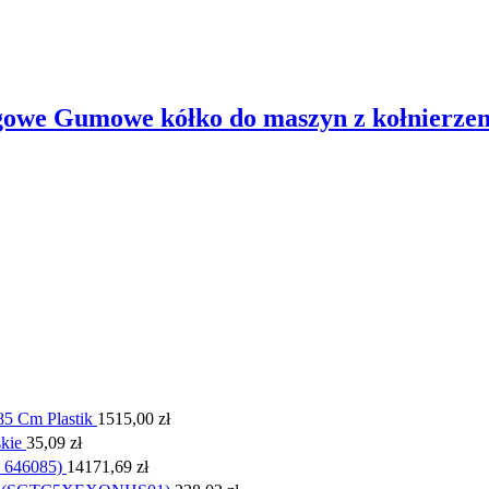
gowe Gumowe kółko do maszyn z kołnierzem 
5 Cm Plastik
1515,00
zł
kie
35,09
zł
 646085)
14171,69
zł