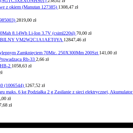
1 ) (SGTC5XEXONHS01)
238,02
zł
we z okiem (Manutan 127385)
1308,47
zł
985003)
2819,00
zł
0Mah 8.14Wh Li-Ion 3.7V (csiml220sl)
70,00
zł
BILNY VM2W2C1A1AET0YA
12847,46
zł
zylepnym Zamknięciem 70Mic. 250X300Mm 200Szt
141,00
zł
Prowadząca Rb-33
2,66
zł
EHB-2
1058,63
zł
zł
0 (1006544)
1267,52
zł
aks. 6 kg Podziałka 2 g Zasilanie z sieci elektrycznej, Akumulator
5,00
zł
7,68
zł