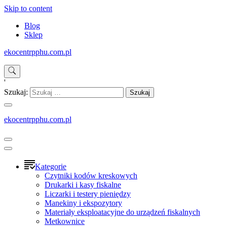
Skip to content
Blog
Sklep
ekocentrpphu.com.pl
'
Szukaj:
ekocentrpphu.com.pl
Kategorie
Czytniki kodów kreskowych
Drukarki i kasy fiskalne
Liczarki i testery pieniędzy
Manekiny i ekspozytory
Materiały eksploatacyjne do urządzeń fiskalnych
Metkownice