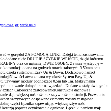
yspiesza
,
qr
,
wzór na q
olować w górę/dół ZA POMOCĄ LINKI. Dzięki temu zastosowaniu
ostało dodane także DRUGIE SZYBKIE WEJŚCIE, dzięki któremu
ne są DRABINY oraz co najmniej DWIE OSOBY. Zawsze występuję w
konstrukcja oparta na grubych rurach stalowych fi 50mm oraz
miotu dzięki systemowi Easy Up & Down. Dodatkowo namiot
nstrukcjiNowośćŁatwa zmiana wysokościSystem Easy Up &
iotu używamy moduły podnoszące 0,5m lub 1m. Maksymalna
yeliminowanie dolnych rur na wjazdach. Dodane zostały dwie grube
a wjazdach.Całoroczne zastosowanieKonstrukcja dachowa i
nie daje większą nośność oraz sztywność konstrukcji. Pozwala to
kach szczytowych dospawane elementy zostały zastąpione
olnej części łącznika zapewniając większą sztywność
zed korozją poprzez ocynkowanie ogniowe. Łączniki namiotu mają