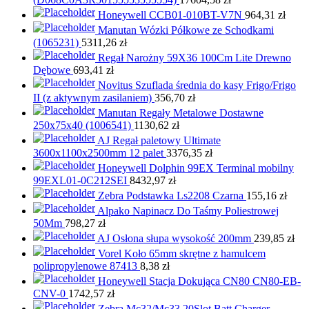
Honeywell CCB01-010BT-V7N
964,31
zł
Manutan Wózki Półkowe ze Schodkami
(1065231)
5311,26
zł
Regał Narożny 59X36 100Cm Lite Drewno
Dębowe
693,41
zł
Novitus Szuflada średnia do kasy Frigo/Frigo
II (z aktywnym zasilaniem)
356,70
zł
Manutan Regały Metalowe Dostawne
250x75x40 (1006541)
1130,62
zł
AJ Regał paletowy Ultimate
3600x1100x2500mm 12 palet
3376,35
zł
Honeywell Dolphin 99EX Terminal mobilny
99EXL01-0C212SEI
8432,97
zł
Zebra Podstawka Ls2208 Czarna
155,16
zł
Alpako Napinacz Do Taśmy Poliestrowej
50Mm
798,27
zł
AJ Osłona słupa wysokość 200mm
239,85
zł
Vorel Koło 65mm skrętne z hamulcem
polipropylenowe 87413
8,38
zł
Honeywell Stacja Dokująca CN80 CN80-EB-
CNV-0
1742,57
zł
Zebra Mc32/Mc33 20Slot Batt Charger