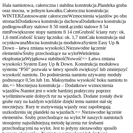
Hala namiotowa, całoroczna i stabilna konstrukcja.Plandeka gruba
oraz mocna, w jednym kawałku.Całoroczna konstrukcja:
WINTERZastosowanie całoroczneWzmocnienia wjazdów po obu
stronachDodatkowa konstrukcja dachowaDodatkowa konstrukcja
podłogowaRury stalowe fi 50 mmŁączniki stalowe fi 54
mmPowiększone stopy namiotu fi 14 cmGrubość ściany rury: ok.
1,6 mmGrubość ściany łącznika: ok. 1,7 mmCała konstrukcja stal
ocynkowanaMocna konstrukcja modułowaSystem Easy Up &
Down – łatwa zmiana wysokości.Niezawodne łączenie
elementówŚruby przechodzące na wylotWieloletnia
eksploatacjaWyjątkowa stabilnośćNowość=> Łatwa zmiana
wysokości System Easy Up & Down. Konstrukcja modułowa
systemu “P50” pozwala w łatwy sposób zwiększyć lub zmniejszyć
wysokość namiotu. Do podniesienia namiotu używamy moduły
podnoszące 0,5m lub 1m. Maksymalna wysokość boku namiotu to
4m.=> Mocniejsza konstrukcja – Dodatkowe wzmocnienia
wjazdów.Namiot jest o wiele bardziej praktyczny poprzez
wyeliminowanie dolnych rur na wjazdach. Dodane zostały dwie
grube rury na każdym wjeździe dzięki temu namiot stał się
mocniejszy. Rury te usztywniają wjazdy oraz zapobiegają
uszkodzeniu się plandeki na wjazdach.=> Niezawodne łączenie
elementów. Śruby przechodzące na wylot.W naszych namiotach
stosujemy najsolidniejszą metodę łączenia rur śrubami
przechodzącymi na wylot. Jest to jedyny niezawodny sposób