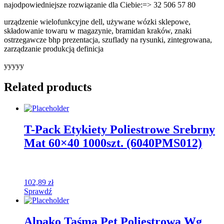
najodpowiedniejsze rozwiązanie dla Ciebie:=> 32 506 57 80
urządzenie wielofunkcyjne dell, używane wózki sklepowe,
składowanie towaru w magazynie, bramidan kraków, znaki
ostrzegawcze bhp prezentacja, szuflady na rysunki, zintegrowana,
zarządzanie produkcją definicja
yyyyy
Related products
T-Pack Etykiety Poliestrowe Srebrny
Mat 60×40 1000szt. (6040PMS012)
102,89
zł
Sprawdź
Alpako Taśma Pet Poliestrowa Wg