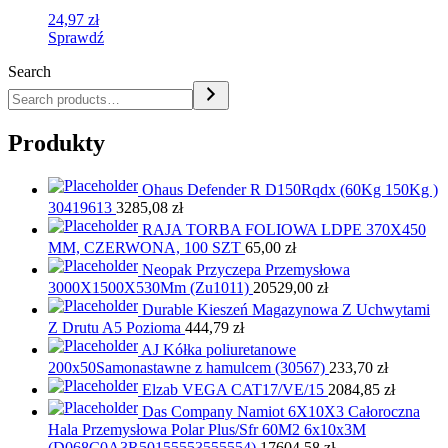
24,97
zł
Sprawdź
Search
Produkty
Ohaus Defender R D150Rqdx (60Kg 150Kg )
30419613
3285,08
zł
RAJA TORBA FOLIOWA LDPE 370X450
MM, CZERWONA, 100 SZT
65,00
zł
Neopak Przyczepa Przemysłowa
3000X1500X530Mm (Zu1011)
20529,00
zł
Durable Kieszeń Magazynowa Z Uchwytami
Z Drutu A5 Pozioma
444,79
zł
AJ Kółka poliuretanowe
200x50Samonastawne z hamulcem (30567)
233,70
zł
Elzab VEGA CAT17/VE/15
2084,85
zł
Das Company Namiot 6X10X3 Całoroczna
Hala Przemysłowa Polar Plus/Sfr 60M2 6x10x3M
(D068C0A3R50155553555554)
17604,58
zł