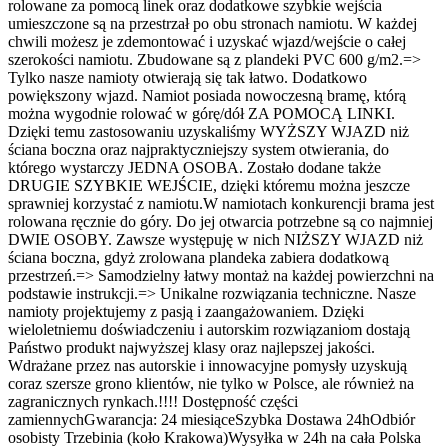
rolowane za pomocą linek oraz dodatkowe szybkie wejścia
umieszczone są na przestrzał po obu stronach namiotu. W każdej
chwili możesz je zdemontować i uzyskać wjazd/wejście o całej
szerokości namiotu. Zbudowane są z plandeki PVC 600 g/m2.=>
Tylko nasze namioty otwierają się tak łatwo. Dodatkowo
powiększony wjazd. Namiot posiada nowoczesną bramę, którą
można wygodnie rolować w górę/dół ZA POMOCĄ LINKI.
Dzięki temu zastosowaniu uzyskaliśmy WYŻSZY WJAZD niż
ściana boczna oraz najpraktyczniejszy system otwierania, do
którego wystarczy JEDNA OSOBA. Zostało dodane także
DRUGIE SZYBKIE WEJŚCIE, dzięki któremu można jeszcze
sprawniej korzystać z namiotu.W namiotach konkurencji brama jest
rolowana ręcznie do góry. Do jej otwarcia potrzebne są co najmniej
DWIE OSOBY. Zawsze występuję w nich NIŻSZY WJAZD niż
ściana boczna, gdyż zrolowana plandeka zabiera dodatkową
przestrzeń.=> Samodzielny łatwy montaż na każdej powierzchni na
podstawie instrukcji.=> Unikalne rozwiązania techniczne. Nasze
namioty projektujemy z pasją i zaangażowaniem. Dzięki
wieloletniemu doświadczeniu i autorskim rozwiązaniom dostają
Państwo produkt najwyższej klasy oraz najlepszej jakości.
Wdrażane przez nas autorskie i innowacyjne pomysły uzyskują
coraz szersze grono klientów, nie tylko w Polsce, ale również na
zagranicznych rynkach.!!!! Dostępność części
zamiennychGwarancja: 24 miesiąceSzybka Dostawa 24hOdbiór
osobisty Trzebinia (koło Krakowa)Wysyłka w 24h na cała Polska