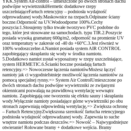
YKK.System Air-control – umieszczone po dwóch stronach dachu
podwójne wywietrznikiHermetic dodatkowe rzepy
uszczelniająceFartuch retencyjny – podniosła wydajność
odprowadzanej wody.Maskownice na rzepach.Odpinane ściany
boczne.Odporność na UV.Wodoodporne 100%.Cechy
poszycia:1.Stosujemy tylko trwałe tworzywo PVC podobne do
tego, które jest stosowane na samochodach. typu TIR.2.Poszycie
posiada wysoką gramaturę 600g/m2, odporność na promienie UV
oraz temperatury w zakresie od -40 do +60°C.3.Jest również w
100% wodoszczelne.4.Namiot posiada system AIR CONTROL
zapobiegający skraplaniu się wody w środku namiotu.
5.Dodatkowo namiot został wyposażony w rzepy uszczelniające,
system HERMETIC.6.Ścianki boczne posiadają fartuch
retencyjny.=> Nowoczesne łączenia namiotówMożesz łączyć
namioty jak ci wygodnieIstnieje możliwość łączenia namiotów za
pomocą specjalnej rynny.=> System Air ControlUmieszczone po
dwóch stronach dachu podwójne wywietrzniki ze zwijanymi
okiennicami pozwalają na prawidłową wentylację wewnątrz
namiotu. Zapobiegają one tworzeniu się efektu sauny i skraplaniu
wody.Wyłącznie namioty posiadające górne wywietrzniki po obu
stronach zapewniają odpowiednią wentylację,=> Zwiększa ochronę
– Fartuch RetencyjnyZwiększona szerokość fartucha retencyjnego
podniosła wydajność odprowadzanej wody. Zapewnia to suche
wnętrze namiotu podczas deszczów.=> Nowość – Najwygodniejsze
otwieranie! Rolowane bramy + dodatkowe wejścia. Bramy