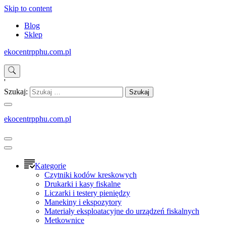
Skip to content
Blog
Sklep
ekocentrpphu.com.pl
'
Szukaj:
ekocentrpphu.com.pl
Kategorie
Czytniki kodów kreskowych
Drukarki i kasy fiskalne
Liczarki i testery pieniędzy
Manekiny i ekspozytory
Materiały eksploatacyjne do urządzeń fiskalnych
Metkownice