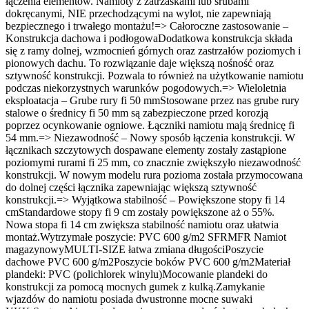
łączenia elementów. Namioty z zatrzaskami lub śrubami
dokręcanymi, NIE przechodzącymi na wylot, nie zapewniają
bezpiecznego i trwałego montażu!=> Całoroczne zastosowanie –
Konstrukcja dachowa i podłogowaDodatkowa konstrukcja składa
się z ramy dolnej, wzmocnień górnych oraz zastrzałów poziomych i
pionowych dachu. To rozwiązanie daje większą nośność oraz
sztywność konstrukcji. Pozwala to również na użytkowanie namiotu
podczas niekorzystnych warunków pogodowych.=> Wieloletnia
eksploatacja – Grube rury fi 50 mmStosowane przez nas grube rury
stalowe o średnicy fi 50 mm są zabezpieczone przed korozją
poprzez ocynkowanie ogniowe. Łączniki namiotu mają średnicę fi
54 mm.=> Niezawodność – Nowy sposób łączenia konstrukcji. W
łącznikach szczytowych dospawane elementy zostały zastąpione
poziomymi rurami fi 25 mm, co znacznie zwiększyło niezawodność
konstrukcji. W nowym modelu rura pozioma została przymocowana
do dolnej części łącznika zapewniając większą sztywność
konstrukcji.=> Wyjątkowa stabilność – Powiększone stopy fi 14
cmStandardowe stopy fi 9 cm zostały powiększone aż o 55%.
Nowa stopa fi 14 cm zwiększa stabilność namiotu oraz ułatwia
montaż.Wytrzymałe poszycie: PVC 600 g/m2 SFRMFR Namiot
magazynowyMULTI-SIZE łatwa zmiana długościPoszycie
dachowe PVC 600 g/m2Poszycie boków PVC 600 g/m2Materiał
plandeki: PVC (polichlorek winylu)Mocowanie plandeki do
konstrukcji za pomocą mocnych gumek z kulką.Zamykanie
wjazdów do namiotu posiada dwustronne mocne suwaki