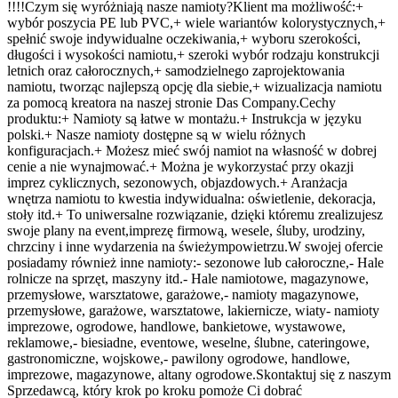
!!!!Czym się wyróżniają nasze namioty?Klient ma możliwość:+
wybór poszycia PE lub PVC,+ wiele wariantów kolorystycznych,+
spełnić swoje indywidualne oczekiwania,+ wyboru szerokości,
długości i wysokości namiotu,+ szeroki wybór rodzaju konstrukcji
letnich oraz całorocznych,+ samodzielnego zaprojektowania
namiotu, tworząc najlepszą opcję dla siebie,+ wizualizacja namiotu
za pomocą kreatora na naszej stronie Das Company.Cechy
produktu:+ Namioty są łatwe w montażu.+ Instrukcja w języku
polski.+ Nasze namioty dostępne są w wielu różnych
konfiguracjach.+ Możesz mieć swój namiot na własność w dobrej
cenie a nie wynajmować.+ Można je wykorzystać przy okazji
imprez cyklicznych, sezonowych, objazdowych.+ Aranżacja
wnętrza namiotu to kwestia indywidualna: oświetlenie, dekoracja,
stoły itd.+ To uniwersalne rozwiązanie, dzięki któremu zrealizujesz
swoje plany na event,imprezę firmową, wesele, śluby, urodziny,
chrzciny i inne wydarzenia na świeżympowietrzu.W swojej ofercie
posiadamy również inne namioty:- sezonowe lub całoroczne,- Hale
rolnicze na sprzęt, maszyny itd.- Hale namiotowe, magazynowe,
przemysłowe, warsztatowe, garażowe,- namioty magazynowe,
przemysłowe, garażowe, warsztatowe, lakiernicze, wiaty- namioty
imprezowe, ogrodowe, handlowe, bankietowe, wystawowe,
reklamowe,- biesiadne, eventowe, weselne, ślubne, cateringowe,
gastronomiczne, wojskowe,- pawilony ogrodowe, handlowe,
imprezowe, magazynowe, altany ogrodowe.Skontaktuj się z naszym
Sprzedawcą, który krok po kroku pomoże Ci dobrać