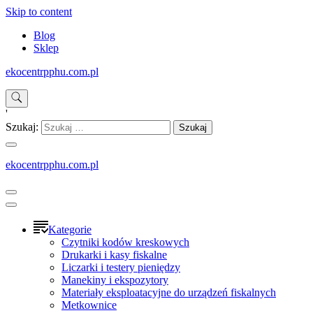
Skip to content
Blog
Sklep
ekocentrpphu.com.pl
'
Szukaj:
ekocentrpphu.com.pl
Kategorie
Czytniki kodów kreskowych
Drukarki i kasy fiskalne
Liczarki i testery pieniędzy
Manekiny i ekspozytory
Materiały eksploatacyjne do urządzeń fiskalnych
Metkownice