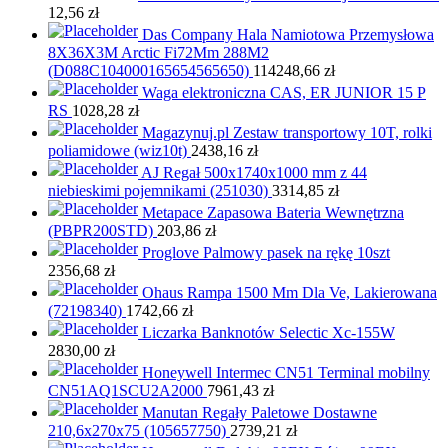
12,56
zł
Das Company Hala Namiotowa Przemysłowa
8X36X3M Arctic Fi72Mm 288M2
(D088C104000165654565650)
114248,66
zł
Waga elektroniczna CAS, ER JUNIOR 15 P
RS
1028,28
zł
Magazynuj.pl Zestaw transportowy 10T, rolki
poliamidowe (wiz10t)
2438,16
zł
AJ Regał 500x1740x1000 mm z 44
niebieskimi pojemnikami (251030)
3314,85
zł
Metapace Zapasowa Bateria Wewnętrzna
(PBPR200STD)
203,86
zł
Proglove Palmowy pasek na rękę 10szt
2356,68
zł
Ohaus Rampa 1500 Mm Dla Ve, Lakierowana
(72198340)
1742,66
zł
Liczarka Banknotów Selectic Xc-155W
2830,00
zł
Honeywell Intermec CN51 Terminal mobilny
CN51AQ1SCU2A2000
7961,43
zł
Manutan Regały Paletowe Dostawne
210,6x270x75 (105657750)
2739,21
zł