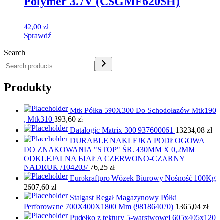
Polymer 3.7V (CSGMF620SH)
42,00
zł
Sprawdź
Search
Produkty
Mtk Półka 590X300 Do Schodołazów Mtk190
, Mtk310
393,60
zł
Datalogic Matrix 300 937600061
13234,08
zł
DURABLE NAKLEJKA PODŁOGOWA
DO ZNAKOWANIA "STOP" ŚR. 430MM X 0,2MM
ODKLEJALNA BIAŁA CZERWONO-CZARNY
NADRUK /104203/
76,25
zł
Eurokraftpro Wózek Biurowy Nośność 100Kg
2607,60
zł
Stalgast Regał Magazynowy Półki
Perforowane 700X400X1800 Mm (981864070)
1365,04
zł
Pudełko z tektury 5-warstwowej 605x405x120