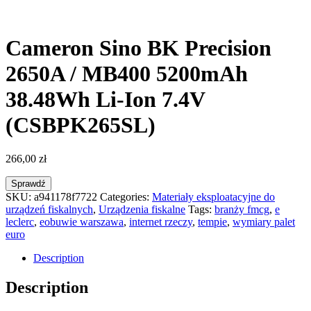
Cameron Sino BK Precision
2650A / MB400 5200mAh
38.48Wh Li-Ion 7.4V
(CSBPK265SL)
266,00
zł
Sprawdź
SKU:
a941178f7722
Categories:
Materiały eksploatacyjne do
urządzeń fiskalnych
,
Urządzenia fiskalne
Tags:
branży fmcg
,
e
leclerc
,
eobuwie warszawa
,
internet rzeczy
,
tempie
,
wymiary palet
euro
Description
Description