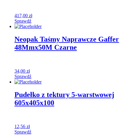
417,00
zł
Sprawdź
Neopak Taśmy Naprawcze Gaffer
48Mmx50M Czarne
34,00
zł
Sprawdź
Pudełko z tektury 5-warstwowej
605x405x100
12,56
zł
Sprawdź