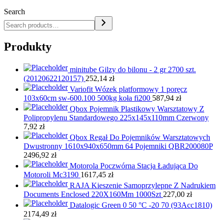
Search
Produkty
minitube Gilzy do bilonu - 2 gr 2700 szt.
(20120622120157)
252,14
zł
Variofit Wózek platformowy 1 poręcz
103x60cm sw-600.100 500kg koła fi200
587,94
zł
Qbox Pojemnik Plastikowy Warsztatowy Z
Polipropylenu Standardowego 225x145x110mm Czerwony
7,92
zł
Qbox Regał Do Pojemników Warsztatowych
Dwustronny 1610x940x650mm 64 Pojemniki QBR200080P
2496,92
zł
Motorola Poczwórna Stacja Ładująca Do
Motoroli Mc3190
1617,45
zł
RAJA Kieszenie Samoprzylepne Z Nadrukiem
Documents Enclosed 220X160Mm 1000Szt
227,00
zł
Datalogic Green 0 50 °C -20 70 (93Acc1810)
2174,49
zł