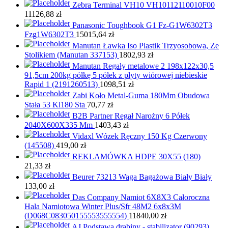
Zebra Terminal VH10 VH10112110010F00
11126,88
zł
Panasonic Toughbook G1 Fz-G1W6302T3
Fzg1W6302T3
15015,64
zł
Manutan Ławka Iso Plastik Trzyosobowa, Ze
Stolikiem (Manutan 337153)
1802,93
zł
Manutan Regały metalowe 2 198x122x30,5
91,5cm 200kg półkę 5 półek z płyty wiórowej niebieskie
Rapid 1 (2191260513)
1098,51
zł
Zabi Koło Metal-Guma 180Mm Obudowa
Stała 53 Kl180 Sta
70,77
zł
B2B Partner Regał Narożny 6 Półek
2040X600X335 Mm
1403,43
zł
Vidaxl Wózek Ręczny 150 Kg Czerwony
(145508)
419,00
zł
REKLAMÓWKA HDPE 30X55 (180)
21,33
zł
Beurer 73213 Waga Bagażowa Biały Biały
133,00
zł
Das Company Namiot 6X8X3 Całoroczna
Hala Namiotowa Winter Plus/Sfr 48M2 6x8x3M
(D068C083050155553555554)
11840,00
zł
AJ Podstawa drabiny - stabilizator (90293)