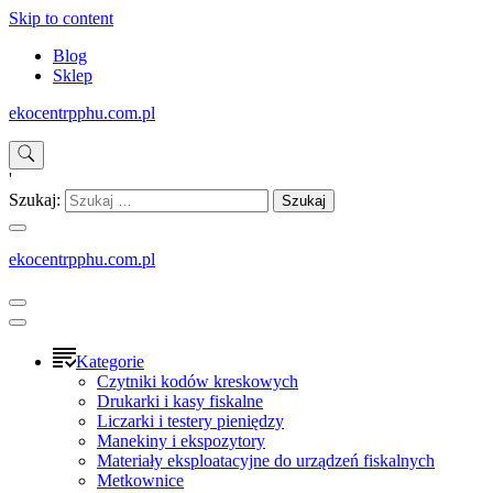
Skip to content
Blog
Sklep
ekocentrpphu.com.pl
'
Szukaj:
ekocentrpphu.com.pl
Kategorie
Czytniki kodów kreskowych
Drukarki i kasy fiskalne
Liczarki i testery pieniędzy
Manekiny i ekspozytory
Materiały eksploatacyjne do urządzeń fiskalnych
Metkownice