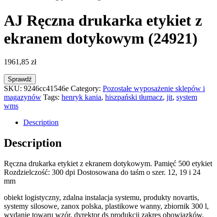
AJ Ręczna drukarka etykiet z
ekranem dotykowym (24921)
1961,85
zł
Sprawdź
SKU:
9246cc41546e
Category:
Pozostałe wyposażenie sklepów i
magazynów
Tags:
henryk kania
,
hiszpański tłumacz
,
jit
,
system
wms
Description
Description
Ręczna drukarka etykiet z ekranem dotykowym. Pamięć 500 etykiet
Rozdzielczość: 300 dpi Dostosowana do taśm o szer. 12, 19 i 24
mm
obiekt logistyczny, zdalna instalacja systemu, produkty novartis,
systemy silosowe, zanox polska, plastikowe wanny, zbiornik 300 l,
wydanie towaru wzór, dyrektor ds produkcji zakres obowiązków,