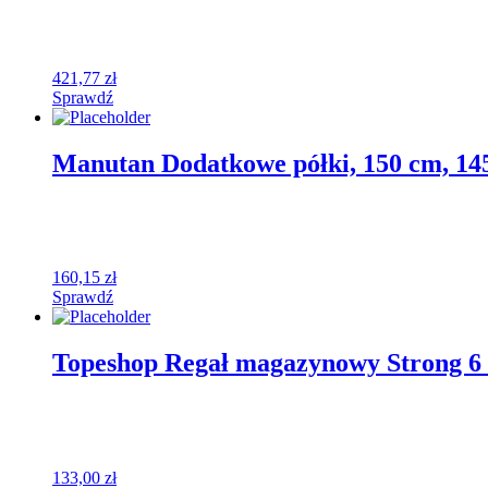
421,77
zł
Sprawdź
Manutan Dodatkowe półki, 150 cm, 14
160,15
zł
Sprawdź
Topeshop Regał magazynowy Strong 
133,00
zł