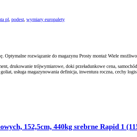
ta pl
,
podest
,
wymiary europalety
. Optymalne rozwiązanie do magazynu Prosty montaż Wiele możliwo
llment, drukowanie trójwymiarowe, doki przeładunkowe cena, samochó
oliat, usługa magazynowania definicja, inwentura roczna, cechy logis
lowych, 152,5cm, 440kg srebrne Rapid 1 (11