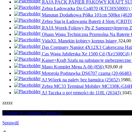
RAJA PACK PAPIER PAKOWY KRAFT S
Zebra Ładowarka Do Cs4070 (KTCHS50001)
Manutan Dodatkowa Półka 101cm 500kg (4620
Zebra Stacja Ładowania Baterii 4 Slots (CR
RAJA Worek Foliowy Pp Z Samoprzylepnym 
Ohaus Waga Techniczna Przenośna Na Baterie
VidaXL Manekin kobiecy korpus lniany
324,0
Das Company Namiot 4X12X3 Całoroczna Hal
Cas Waga Jubilerska Xe 1500 Cd (Xe1500Cd)
Kaiser+Kraft Szafa na substancje niebezpieczne
Mago Komplet Mega A-06 (856)
920,00
zł
Motorola Podstawka DS6707 czarna (20-66483
AJ Wózek na palety bez hamulca (25652)
1980
Zebra MC33 Terminal Mobilny MC330K-GI
AJ Taczka o poj emności do 110L (26343)
1045
zzzzz
A theme by Gradient Themes ©
Sprawdź