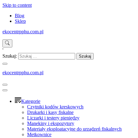
Skip to content
Blog
Sklep
ekocentrpphu.com.pl
'
Szukaj:
ekocentrpphu.com.pl
Kategorie
Czytniki kodów kreskowych
Drukarki i kasy fiskalne
Liczarki i testery pieniędzy
Manekiny i ekspozytory
Materiały eksploatacyjne do urządzeń fiskalnych
Metkownice