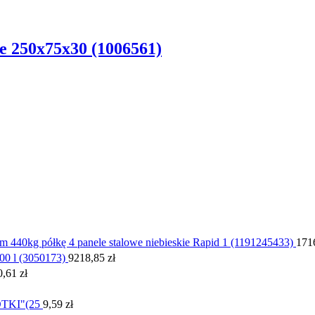
 250x75x30 (1006561)
440kg półkę 4 panele stalowe niebieskie Rapid 1 (1191245433)
171
00 l (3050173)
9218,85
zł
0,61
zł
TKI"(25
9,59
zł