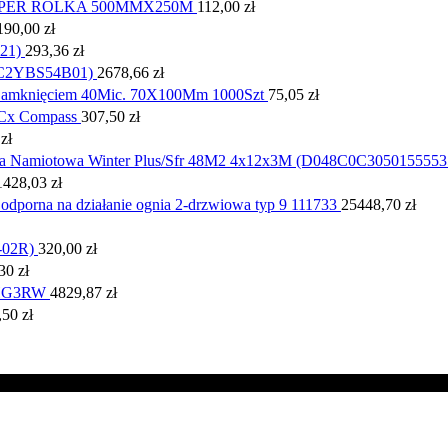
UPER ROLKA 500MMX250M
112,00
zł
190,00
zł
21)
293,36
zł
DTC2YBS54B01)
2678,66
zł
Zamknięciem 40Mic. 70X100Mm 1000Szt
75,05
zł
 Cx Compass
307,50
zł
0
zł
a Namiotowa Winter Plus/Sfr 48M2 4x12x3M (D048C0C3050155553
1428,03
zł
 odporna na działanie ognia 2-drzwiowa typ 9 111733
25448,70
zł
-02R)
320,00
zł
,30
zł
4HG3RW
4829,87
zł
,50
zł