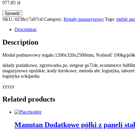
977,85
zł
Sprawdź
SKU:
0238cc7a97cd
Category:
Regały magazynowe
Tags:
meble aga
Description
Description
Moduł podstawowy regału 1200x320x2500mm, Nośność 190kg/półkę
składy podatkowe, zgrzewarka pe, netgear gs724t, ecommerce fulfi
magazynowe opolskie, kody kreskowe, metoda abc logistyka, taboret g
logistyka wikipedia
yyyyy
Related products
Manutan Dodatkowe półki z paneli sta