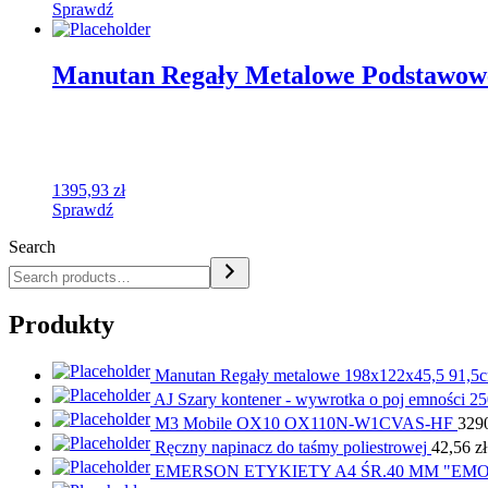
Sprawdź
Manutan Regały Metalowe Podstawowe
1395,93
zł
Sprawdź
Search
Produkty
Manutan Regały metalowe 198x122x45,5 91,5cm 
AJ Szary kontener - wywrotka o poj emności 25
M3 Mobile OX10 OX110N-W1CVAS-HF
329
Ręczny napinacz do taśmy poliestrowej
42,56
zł
EMERSON ETYKIETY A4 ŚR.40 MM "EMO