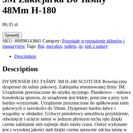
48Mm H-180
89,35
zł
Sprawdź
SKU:
89ff981438d1
Category:
Pozostałe wyposażenie sklepów i
magazynów
Tags:
fbg
,
mecalux
,
pallets
,
qr
,
spis z natury
Description
Description
DYSPENSER DO TAŚMY 3M H-180 SCOTCH® Rewelacyjny
dyspenser do taśmy pakowej. Zaklejarka renomowanej firmy 3M.
Urządzenie przeznaczone do użytku ręcznego. Plastikowo – stalowa
konstrukcja sprawia, że urządzenie jest lekkie, poręczne a przy tym
bardzo wytrzymałe. Urządzenie przeznaczone do aplikowania taśm
pakowych o szerokości do 50mm. Dyspenser bardzo łatwy i
wygodny w obsłudze. Uchwyt pistoletowy umożliwia przyklejenie,
odwinięcie i ucięcie taśmy w jednym płynnym ruchu ręki dzięki
czemu zaklejanie nim zajmuje dużo mniej czasu. Ostrze wykonane
jest z wysokiej jakości stali dzięki czemu sprawnie odcina taśmę w