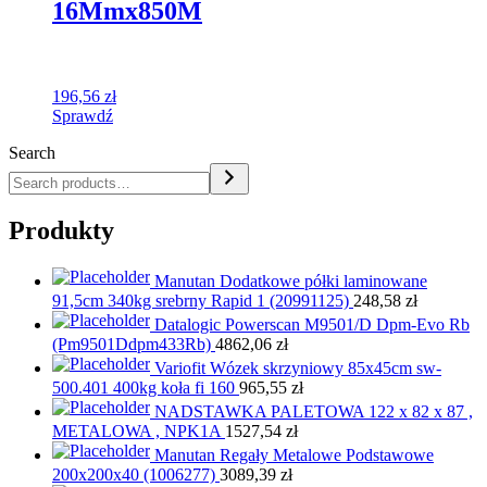
16Mmx850M
196,56
zł
Sprawdź
Search
Produkty
Manutan Dodatkowe półki laminowane
91,5cm 340kg srebrny Rapid 1 (20991125)
248,58
zł
Datalogic Powerscan M9501/D Dpm-Evo Rb
(Pm9501Ddpm433Rb)
4862,06
zł
Variofit Wózek skrzyniowy 85x45cm sw-
500.401 400kg koła fi 160
965,55
zł
NADSTAWKA PALETOWA 122 x 82 x 87 ,
METALOWA , NPK1A
1527,54
zł
Manutan Regały Metalowe Podstawowe
200x200x40 (1006277)
3089,39
zł