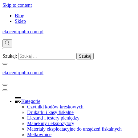
Skip to content
Blog
Sklep
ekocentrpphu.com.pl
'
Szukaj:
ekocentrpphu.com.pl
Kategorie
Czytniki kodów kreskowych
Drukarki i kasy fiskalne
Liczarki i testery pieniędzy
Manekiny i ekspozytory
Materiały eksploatacyjne do urządzeń fiskalnych
Metkownice