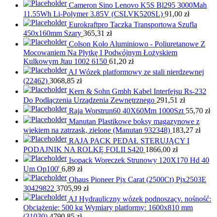
Cameron Sino Lenovo K5S Bl295 3000Mah
11.55Wh Li-Polymer 3.85V (CSLVK520SL)
91,00
zł
Eurokraftpro Taczka Transportowa Szufla
450x160mm Szary
365,31
zł
Colson Koło Aluminiowo - Poliuretanowe Z
Mocowaniem Na Płytkę I Podwójnym Łożyskiem
Kulkowym Jtau 1002 6150
61,20
zł
AJ Wózek platformowy ze stali nierdzewnej
(22462)
3068,85
zł
Kern & Sohn Gmbh Kabel Interfejsu Rs-232
Do Podłączenia Urządzenia Zewnętrznego
291,51
zł
Raja Worstrun60 40X60Mm 1000Szt
55,70
zł
Manutan Plastikowe boksy magazynowe z
wiekiem na zatrzask, zielone (Manutan 932348)
183,27
zł
RAJA PACK PEDAŁ STERUJĄCY I
PODAJNIK NA ROLKĘ FOLII S420
1866,00
zł
Isopack Woreczek Strunowy 120X170 Hd 40
Um Op100'
6,89
zł
Ohaus Pioneer Pjx Carat (2500Ct) Pjx2503E
30429822
3705,99
zł
AJ Hydrauliczny wózek podnoszący. nośność:
Obciążenie: 500 kg Wymiary platformy: 1600x810 mm
(31030)
4790,85
zł