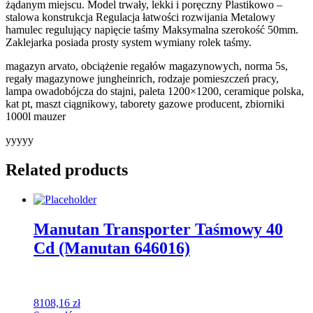
żądanym miejscu. Model trwały, lekki i poręczny Plastikowo –
stalowa konstrukcja Regulacja łatwości rozwijania Metalowy
hamulec regulujący napięcie taśmy Maksymalna szerokość 50mm.
Zaklejarka posiada prosty system wymiany rolek taśmy.
magazyn arvato, obciążenie regałów magazynowych, norma 5s,
regały magazynowe jungheinrich, rodzaje pomieszczeń pracy,
lampa owadobójcza do stajni, paleta 1200×1200, ceramique polska,
kat pt, maszt ciągnikowy, taborety gazowe producent, zbiorniki
1000l mauzer
yyyyy
Related products
Manutan Transporter Taśmowy 40
Cd (Manutan 646016)
8108,16
zł