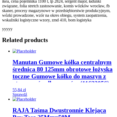
ikea, cena pojemnika 1100 l, lp 2824, sergent major, ładunki
związane, folia stretch zastosowanie, komis wózków wrocław, fb
skaner, procesy magazynowe w przedsiębiorstwie produkcyjnym,
wózki prowadzone, wzór na okres obiegu, system zaopatrzenia,
wskaźniki logistyczne wzory, zmd 410, bom logistyka
yyyyy
Related products
Manutan Gumowe kółka centralnym
średnica 80 125mm obrotowe łożyska
toczne Gumowe kółko do maszyn z
otworem środkowym śre (11633056)
55,84
zł
Sprawdź
RAJA Taśma Dwustronnie Klejąca