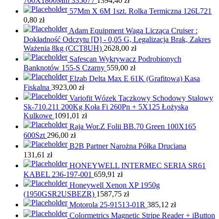
700X1800Mm 335077
1394,40
zł
57Mm X 6M 1szt. Rolka Termiczna 126L721
0,80
zł
Adam Equipment Waga Licząca Cruiser :
Dokładność Odczytu [D] - 0,05 G, Legalizacja Brak, Zakres
Ważenia 8kg (CCT8UH)
2628,00
zł
Safescan Wykrywacz Podrobionych
Banknotów 155-S Czarny
559,00
zł
Elzab Delta Max E 61K (Grafitowa) Kasa
Fiskalna
3923,00
zł
Variofit Wózek Taczkowy Schodowy Stalowy
Sk-710.211 200Kg Koła Fi 260Pn + 5X125 Łożyska
Kulkowe
1091,01
zł
Raja Wor.Z Folii BB.70 Green 100X165
600Szt
296,00
zł
B2B Partner Narożna Półka Druciana
131,61
zł
HONEYWELL INTERMEC SERIA SR61
KABEL 236-197-001
659,91
zł
Honeywell Xenon XP 1950g
(1950GSR2USBEZR)
1587,75
zł
Motorola 25-91513-01R
385,12
zł
Colormetrics Magnetic Stripe Reader + iButton