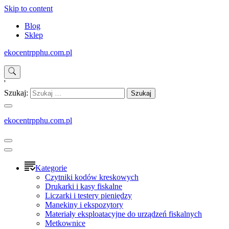
Skip to content
Blog
Sklep
ekocentrpphu.com.pl
'
Szukaj:
ekocentrpphu.com.pl
Kategorie
Czytniki kodów kreskowych
Drukarki i kasy fiskalne
Liczarki i testery pieniędzy
Manekiny i ekspozytory
Materiały eksploatacyjne do urządzeń fiskalnych
Metkownice