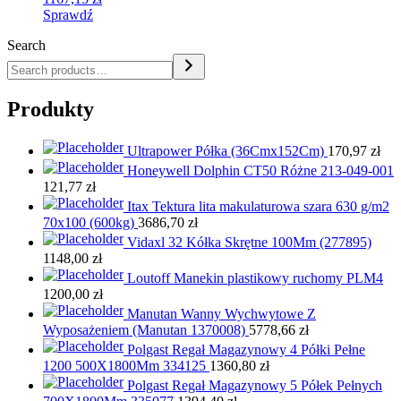
Sprawdź
Search
Produkty
Ultrapower Półka (36Cmx152Cm)
170,97
zł
Honeywell Dolphin CT50 Różne 213-049-001
121,77
zł
Itax Tektura lita makulaturowa szara 630 g/m2
70x100 (600kg)
3686,70
zł
Vidaxl 32 Kółka Skrętne 100Mm (277895)
1148,00
zł
Loutoff Manekin plastikowy ruchomy PLM4
1200,00
zł
Manutan Wanny Wychwytowe Z
Wyposażeniem (Manutan 1370008)
5778,66
zł
Polgast Regał Magazynowy 4 Półki Pełne
1200 500X1800Mm 334125
1360,80
zł
Polgast Regał Magazynowy 5 Półek Pełnych