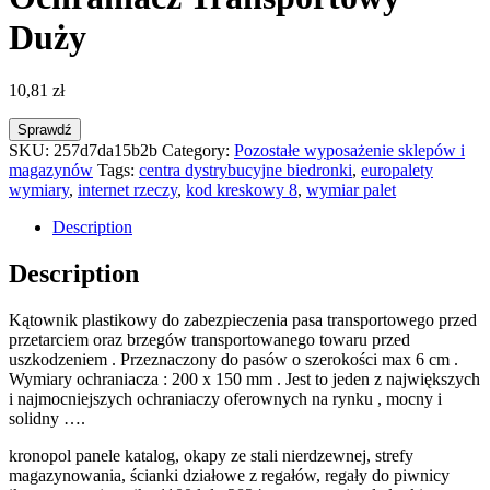
Duży
10,81
zł
Sprawdź
SKU:
257d7da15b2b
Category:
Pozostałe wyposażenie sklepów i
magazynów
Tags:
centra dystrybucyjne biedronki
,
europalety
wymiary
,
internet rzeczy
,
kod kreskowy 8
,
wymiar palet
Description
Description
Kątownik plastikowy do zabezpieczenia pasa transportowego przed
przetarciem oraz brzegów transportowanego towaru przed
uszkodzeniem . Przeznaczony do pasów o szerokości max 6 cm .
Wymiary ochraniacza : 200 x 150 mm . Jest to jeden z największych
i najmocniejszych ochraniaczy oferownych na rynku , mocny i
solidny ….
kronopol panele katalog, okapy ze stali nierdzewnej, strefy
magazynowania, ścianki działowe z regałów, regały do piwnicy