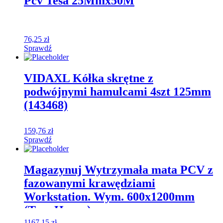
Pcv Tesa 25Mmx50M
76,25
zł
Sprawdź
VIDAXL Kółka skrętne z
podwójnymi hamulcami 4szt 125mm
(143468)
159,76
zł
Sprawdź
Magazynuj Wytrzymała mata PCV z
fazowanymi krawędziami
Workstation. Wym. 600x1200mm
(Typ: Heavy)
1167,15
zł